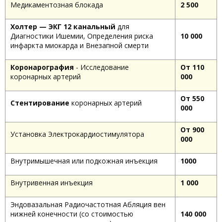
Медикаментозная блокада
2 500
Холтер — ЭКГ 12 канальный
для
Диагностики Ишемии, Определения риска
10 000
инфаркта миокарда и Внезапной смерти
Коронарография
- Исследование
От 110
коронарных артерий
000
От 550
Стентирование
коронарных артерий
000
От 900
Установка Электрокардиостимулятора
000
Внутримышечная или подкожная инъекция
1000
Внутривенная инъекция
1 000
Эндовазальная Радиочастотная Абляция вен
нижней конечности (со стоимостью
140 000